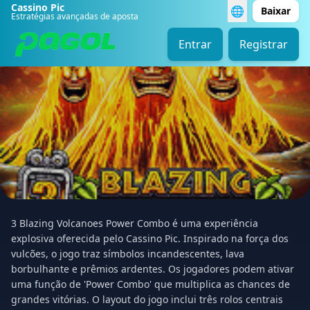
Cassino Pic
🌐
Baixar
Estratégias avançadas de aposta
Entrar
Registrar
3 Blazing Volcanoes Power Combo
3 Blazing Volcanoes Power Combo é uma experiência
explosiva oferecida pelo Cassino Pic. Inspirado na força dos
vulcões, o jogo traz símbolos incandescentes, lava
borbulhante e prêmios ardentes. Os jogadores podem ativar
uma função de 'Power Combo' que multiplica as chances de
grandes vitórias. O layout do jogo inclui três rolos centrais