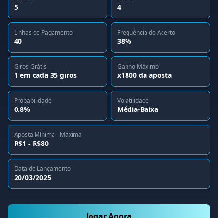
5
4
Linhas de Pagamento
Frequência de Acerto
40
38%
Giros Grátis
Ganho Máximo
1 em cada 35 giros
x1800 da aposta
Probabilidade
Volatilidade
0.8%
Média-Baixa
Aposta Mínima - Máxima
R$1 - R$80
Data de Lançamento
20/03/2025
Jogar Agora