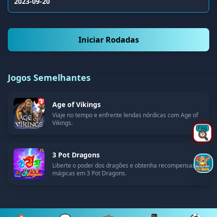
2023-09-20
Iniciar Rodadas
Jogos Semelhantes
Age of Vikings
Viaje no tempo e enfrente lendas nórdicas com Age of
Vikings.
3 Pot Dragons
Liberte o poder dos dragões e obtenha recompensas
mágicas em 3 Pot Dragons.