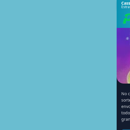
Cass
Estra
Fo
No c
sort
envo
todo
gran