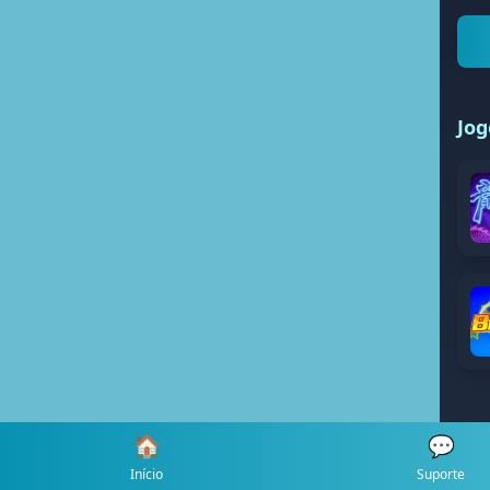
Jo
🏠
💬
Início
Suporte