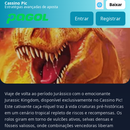
Cassino Pic
🌐
Baixar
Estratégias avançadas de aposta
Entrar
Registrar
Jurassic Kingdom - Cassino Pic
Viaje de volta ao período Jurássico com o emocionante
Jurassic Kingdom, disponível exclusivamente no Cassino Pic!
Este cativante caça-níquel traz à vida criaturas pré-históricas
em um cenário tropical repleto de riscos e recompensas. Os
rolos giram em torno de vulcões ativos, selvas densas e
fósseis valiosos, onde combinações vencedoras liberam