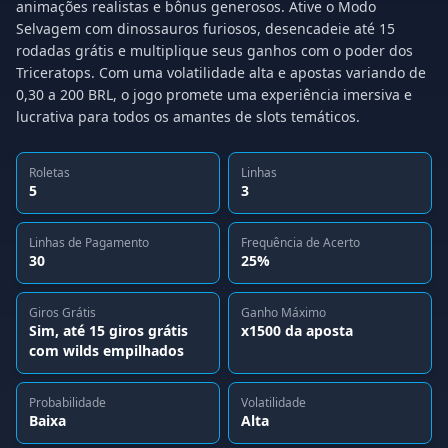
animações realistas e bônus generosos. Ative o Modo
Selvagem com dinossauros furiosos, desencadeie até 15
rodadas grátis e multiplique seus ganhos com o poder dos
Triceratops. Com uma volatilidade alta e apostas variando de
0,30 a 200 BRL, o jogo promete uma experiência imersiva e
lucrativa para todos os amantes de slots temáticos.
Roletas
Linhas
5
3
Linhas de Pagamento
Frequência de Acerto
30
25%
Giros Grátis
Ganho Máximo
Sim, até 15 giros grátis
x1500 da aposta
com wilds empilhados
Probabilidade
Volatilidade
Baixa
Alta