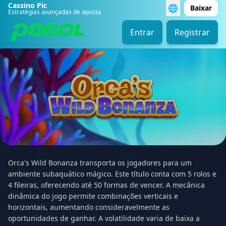
Cassino Pic
🌐
Baixar
Estratégias avançadas de aposta
Entrar
Registrar
Orca's Wild Bonanza
Orca's Wild Bonanza transporta os jogadores para um
ambiente subaquático mágico. Este título conta com 5 rolos e
4 fileiras, oferecendo até 50 formas de vencer. A mecânica
dinâmica do jogo permite combinações verticais e
horizontais, aumentando consideravelmente as
oportunidades de ganhar. A volatilidade varia de baixa a