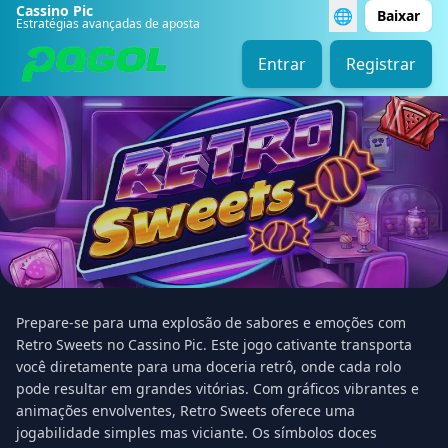
Cassino Pic
🌐
Baixar
Estratégias avançadas de aposta
Entrar
Registrar
Retro Sweets
Prepare-se para uma explosão de sabores e emoções com
Retro Sweets no Cassino Pic. Este jogo cativante transporta
você diretamente para uma doceria retrô, onde cada rolo
pode resultar em grandes vitórias. Com gráficos vibrantes e
animações envolventes, Retro Sweets oferece uma
jogabilidade simples mas viciante. Os símbolos doces