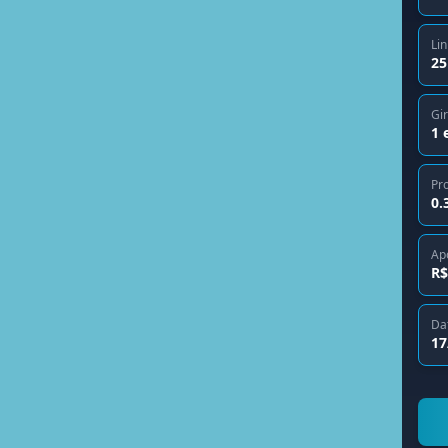
Li
25
Gir
1 
Pr
0.
Ap
R$
Da
17