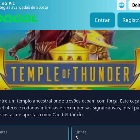
ino Pic
🌐
Bai
tégias avançadas de aposta
Entrar
Registr
ssino Pic Temple of Thunder
tre um templo ancestral onde trovões ecoam com força. Este caça
el oferece rodadas intensas e recompensas significativas, ideal pa
siastas de apostas como Cầu bệt tài xỉu.
letas
Linhas
3