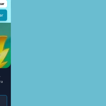
xar
ar
-
ra