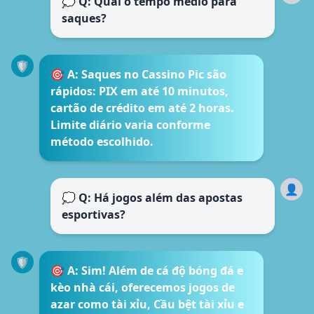
💭 Q: Qual o tempo médio para
saques?
🛡️
🎯 A: Saques no Cassino Pic são
rápidos: PIX em até 10 minutos,
cartão de crédito em até 2 horas.
Limite diário varia conforme
método escolhido.
👤
💭 Q: Há jogos além das apostas
esportivas?
🛡️
🎯 A: Sim! Além de cá độ bóng đá e
kèo nhà cái, oferecemos jogos de
azar como tài xỉu, Cầu bệt tài xỉu e