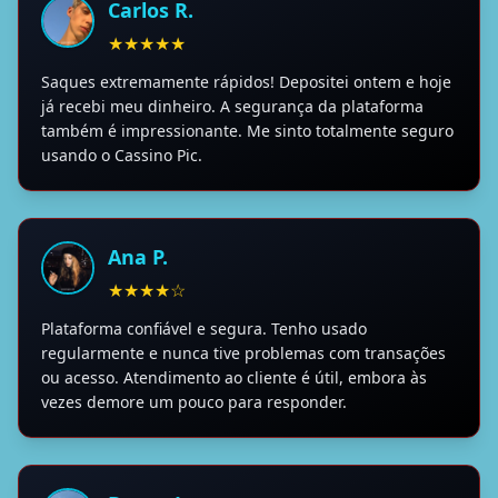
Carlos R.
★★★★★
Saques extremamente rápidos! Depositei ontem e hoje
já recebi meu dinheiro. A segurança da plataforma
também é impressionante. Me sinto totalmente seguro
usando o Cassino Pic.
Ana P.
★★★★☆
Plataforma confiável e segura. Tenho usado
regularmente e nunca tive problemas com transações
ou acesso. Atendimento ao cliente é útil, embora às
vezes demore um pouco para responder.