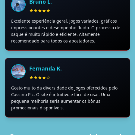
Bruno L.
★★★★★
Excelente experiência geral. Jogos variados, gráficos
impressionantes e desempenho fluido. O processo de
saque é muito rápido e eficiente. Altamente
recomendado para todos os apostadores.
Fernanda K.
★★★★☆
Gosto muito da diversidade de jogos oferecidos pelo
Cassino Pic. O site é intuitivo e fácil de usar. Uma
pequena melhoria seria aumentar os bônus
promocionais disponíveis.