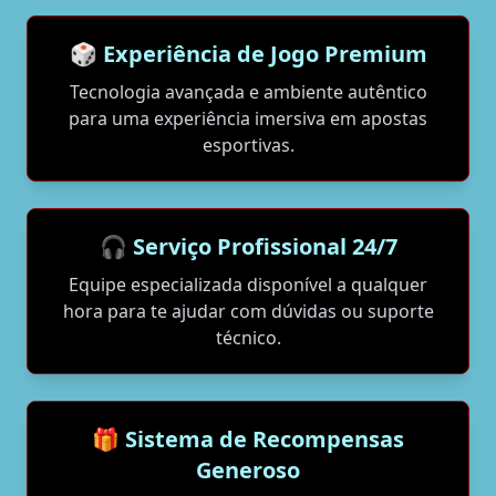
🎲 Experiência de Jogo Premium
Tecnologia avançada e ambiente autêntico
para uma experiência imersiva em apostas
esportivas.
🎧 Serviço Profissional 24/7
Equipe especializada disponível a qualquer
hora para te ajudar com dúvidas ou suporte
técnico.
🎁 Sistema de Recompensas
Generoso