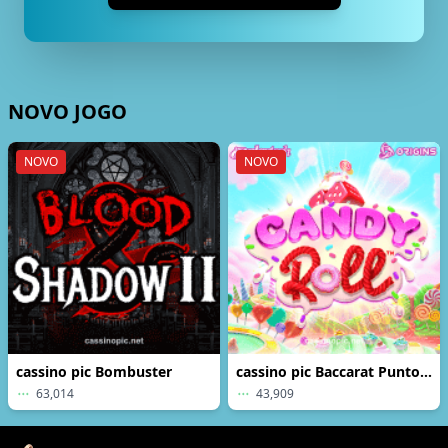
NOVO JOGO
NOVO
NOVO
cassino pic Bombuster
cassino pic Baccarat Punto Banco
63,014
43,909