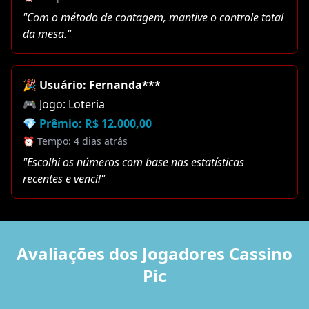
"Com o método de contagem, mantive o controle total
da mesa."
🎉 Usuário: Fernanda***
🎮 Jogo: Loteria
💎 Prêmio: R$ 12.000,00
⏰ Tempo: 4 dias atrás
"Escolhi os números com base nas estatísticas
recentes e venci!"
Avaliações dos Jogadores Cassino
Pic