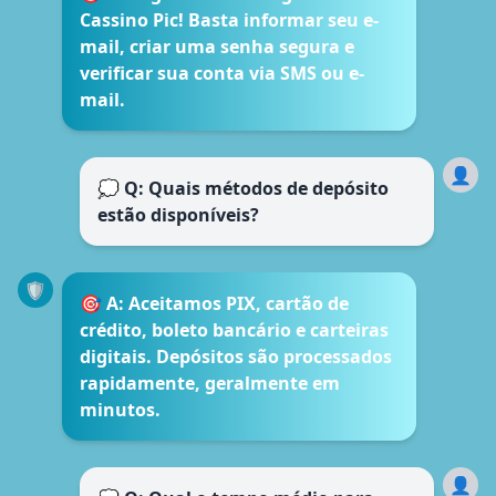
Cassino Pic! Basta informar seu e-
mail, criar uma senha segura e
verificar sua conta via SMS ou e-
mail.
👤
💭 Q: Quais métodos de depósito
estão disponíveis?
🛡️
🎯 A: Aceitamos PIX, cartão de
crédito, boleto bancário e carteiras
digitais. Depósitos são processados
rapidamente, geralmente em
minutos.
👤