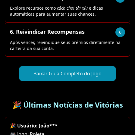
Explore recursos como
cách chơi tài xỉu
e dicas
automáticas para aumentar suas chances.
6. Reivindicar Recompensas
6
Após vencer, reivindique seus prêmios diretamente na
carteira da sua conta.
Baixar Guia Completo do Jogo
🎉 Últimas Notícias de Vitórias
🎉 Usuário: João***
🎮 Jogo: Roleta