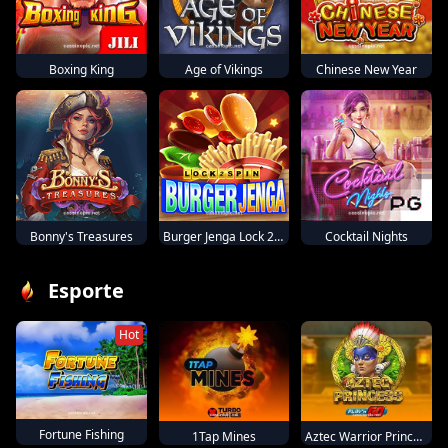
Boxing King
Age of Vikings
Chinese New Year
Bonny's Treasures
Burger Jenga Lock 2 Spin
Cocktail Nights
Esporte
Hot
Fortune Fishing
1Tap Mines
Aztec Warrior Princess