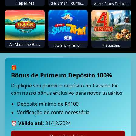
Reel Em In! Tournament...
1Tap Mines
Magic Fruits Deluxe...
All About the Bass
4 Seasons
Its Shark Time!
🎁
Bônus de Primeiro Depósito 100%
Duplique seu primeiro depósito no Cassino Pic
com nosso bônus exclusivo para novos usuários.
Deposite mínimo de R$100
Verificação de conta necessária
⏰ Válido até:
31/12/2024