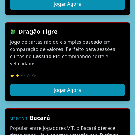
Jogar Agora
Dragão Tigre
🐉
Jogo de cartas rápido e simples baseado em
comparação de valores. Perfeito para sessões
curtas no
Cassino Pic
, combinando sorte e
velocidade.
★
★
☆
☆
☆
Jogar Agora
Bacará
บาคาร่า
Popular entre jogadores VIP, o Bacará oferece