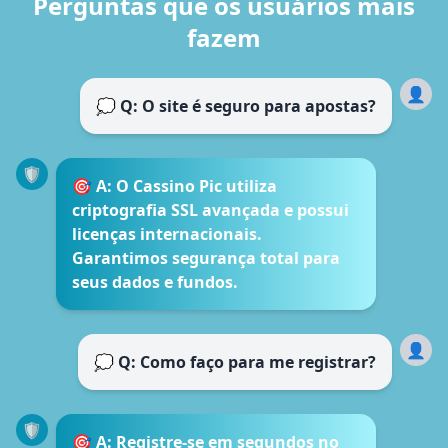
Perguntas que os usuários mais
fazem
👤
💭 Q: O site é seguro para apostas?
🛡️
🎯 A: O Cassino Pic utiliza
criptografia SSL avançada e possui
licenças internacionais.
Garantimos segurança total para
seus dados e fundos.
👤
💭 Q: Como faço para me registrar?
🛡️
🎯 A: Registre-se em segundos no